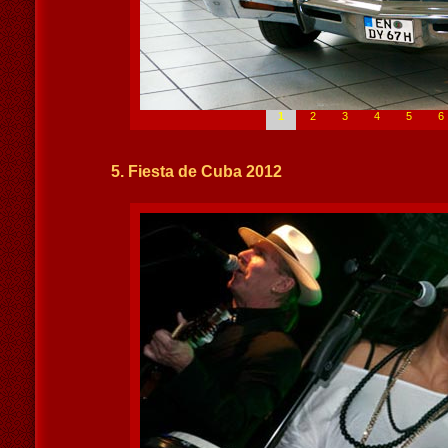
1
2
3
4
5
6
5. Fiesta de Cuba 2012