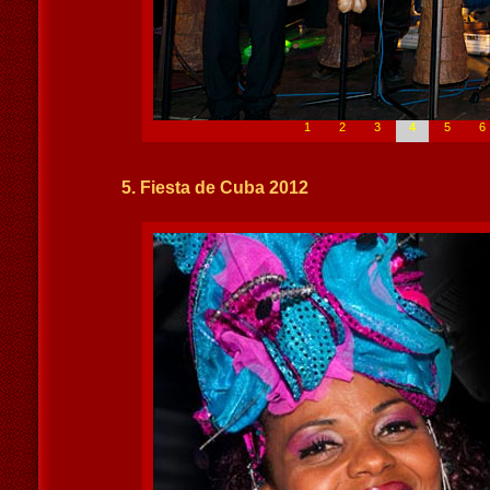
1
2
3
4
5
6
5. Fiesta de Cuba 2012