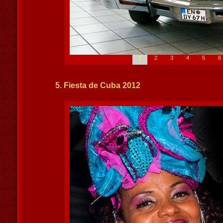
1
2
3
4
5
6
5. Fiesta de Cuba 2012