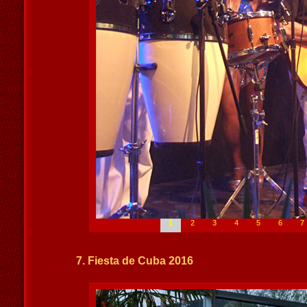
1
2
3
4
5
6
7
7. Fiesta de Cuba 2016